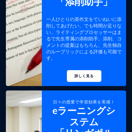
「添削助手」
一人ひとりの英作文をていねいに添
削してあげたい、でも時間が足りな
い。ライティングプロセッサーはま
るで先生専属の添削助手。添削、コ
メントの提案はもちろん、先生独自
のルーブリックによる評価も可能で
す。
詳しく見る
日々の授業で学習効果を実感！
eラーニングシ
ステム